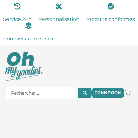
Aller
au
Service 24h
Personnalisation
Produits conformes
contenu
Bon niveau de stock
PAN
Search
CONNEXION
...