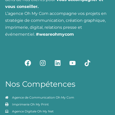
vous conseiller.
L’agence Oh My Com accompagne vos projets en
stratégie de communication, création graphique,
imprimerie, digital, relations presse et
événementiel.
#weareohmycom
F
I
L
Y
T
a
n
i
o
i
c
s
n
u
k
e
t
k
t
t
Nos Compétences
b
a
e
u
o
o
g
d
b
k
o
r
i
e
Agence de Communication Oh My Com
k
a
n
Imprimerie Oh My Print
m
Agence Digitale Oh My Net