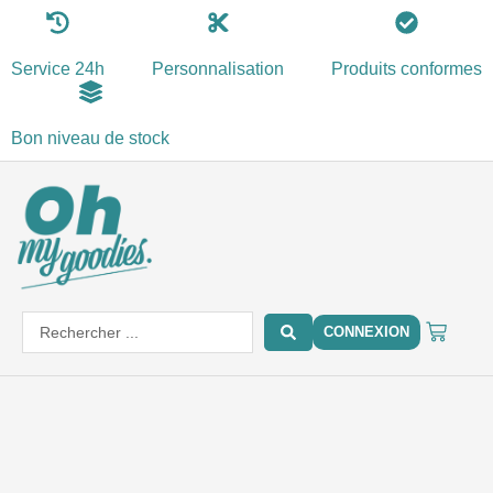
Aller
au
Service 24h
Personnalisation
Produits conformes
contenu
Bon niveau de stock
PANIE
Search
CONNEXION
...