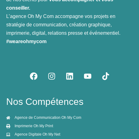
conseiller.
L’agence Oh My Com accompagne vos projets en
stratégie de communication, création graphique,
imprimerie, digital, relations presse et événementiel.
#weareohmycom
F
I
L
Y
T
a
n
i
o
i
c
s
n
u
k
e
t
k
t
t
Nos Compétences
b
a
e
u
o
o
g
d
b
k
o
r
i
e
Agence de Communication Oh My Com
k
a
n
Imprimerie Oh My Print
m
Agence Digitale Oh My Net