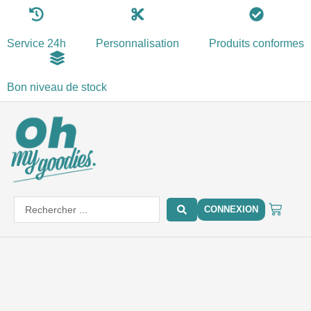
Aller
au
Service 24h
Personnalisation
Produits conformes
contenu
Bon niveau de stock
PANIE
Search
CONNEXION
...