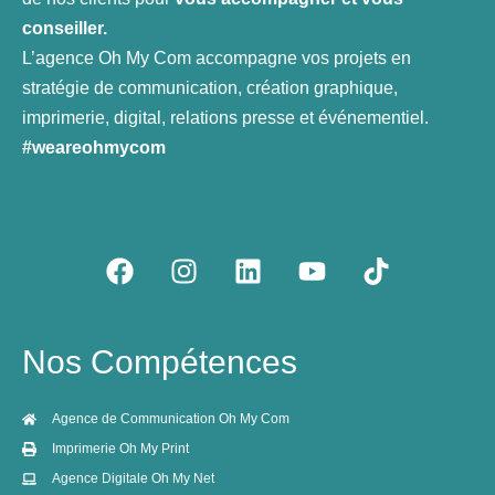
conseiller.
L’agence Oh My Com accompagne vos projets en
stratégie de communication, création graphique,
imprimerie, digital, relations presse et événementiel.
#weareohmycom
F
I
L
Y
T
a
n
i
o
i
c
s
n
u
k
e
t
k
t
t
Nos Compétences
b
a
e
u
o
o
g
d
b
k
o
r
i
e
Agence de Communication Oh My Com
k
a
n
Imprimerie Oh My Print
m
Agence Digitale Oh My Net