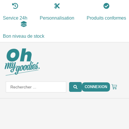
Aller
au
Service 24h
Personnalisation
Produits conformes
contenu
Bon niveau de stock
PANIE
Search
CONNEXION
...