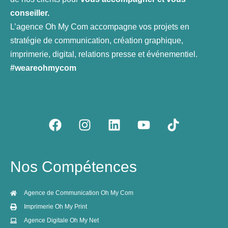
conseiller.
L’agence Oh My Com accompagne vos projets en
stratégie de communication, création graphique,
imprimerie, digital, relations presse et événementiel.
#weareohmycom
F
I
L
Y
T
a
n
i
o
i
c
s
n
u
k
e
t
k
t
t
Nos Compétences
b
a
e
u
o
o
g
d
b
k
o
r
i
e
Agence de Communication Oh My Com
k
a
n
Imprimerie Oh My Print
m
Agence Digitale Oh My Net