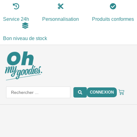
Aller
au
Service 24h
Personnalisation
Produits conformes
contenu
Bon niveau de stock
PANIE
Search
CONNEXION
...