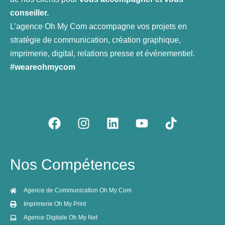
conseiller.
L’agence Oh My Com accompagne vos projets en
stratégie de communication, création graphique,
imprimerie, digital, relations presse et événementiel.
#weareohmycom
F
I
L
Y
T
a
n
i
o
i
c
s
n
u
k
e
t
k
t
t
Nos Compétences
b
a
e
u
o
o
g
d
b
k
o
r
i
e
Agence de Communication Oh My Com
k
a
n
Imprimerie Oh My Print
m
Agence Digitale Oh My Net