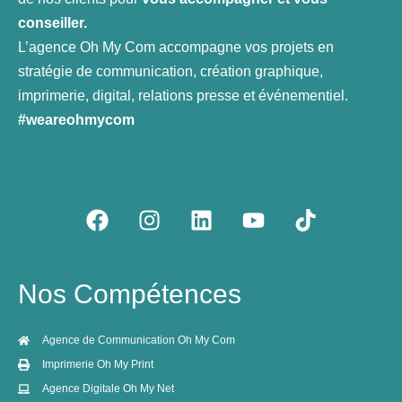
conseiller.
L’agence Oh My Com accompagne vos projets en
stratégie de communication, création graphique,
imprimerie, digital, relations presse et événementiel.
#weareohmycom
F
I
L
Y
T
a
n
i
o
i
c
s
n
u
k
e
t
k
t
t
Nos Compétences
b
a
e
u
o
o
g
d
b
k
o
r
i
e
Agence de Communication Oh My Com
k
a
n
Imprimerie Oh My Print
m
Agence Digitale Oh My Net