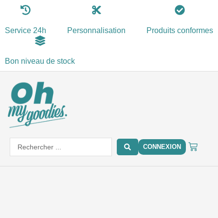
Aller
au
Service 24h
Personnalisation
Produits conformes
contenu
Bon niveau de stock
PANIE
Search
CONNEXION
...