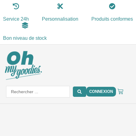
Aller
au
Service 24h
Personnalisation
Produits conformes
contenu
Bon niveau de stock
PANIE
Search
CONNEXION
...