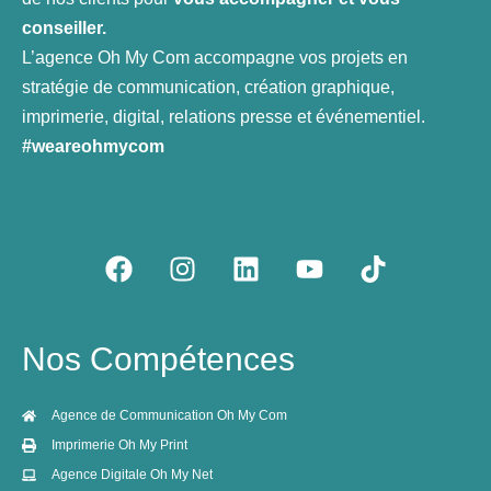
conseiller.
L’agence Oh My Com accompagne vos projets en
stratégie de communication, création graphique,
imprimerie, digital, relations presse et événementiel.
#weareohmycom
F
I
L
Y
T
a
n
i
o
i
c
s
n
u
k
e
t
k
t
t
Nos Compétences
b
a
e
u
o
o
g
d
b
k
o
r
i
e
Agence de Communication Oh My Com
k
a
n
Imprimerie Oh My Print
m
Agence Digitale Oh My Net