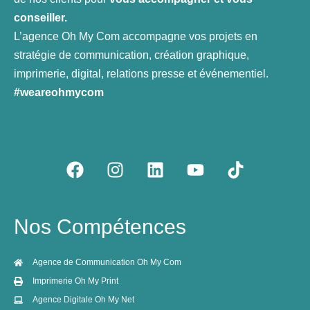
conseiller.
L’agence Oh My Com accompagne vos projets en
stratégie de communication, création graphique,
imprimerie, digital, relations presse et événementiel.
#weareohmycom
F
I
L
Y
T
a
n
i
o
i
c
s
n
u
k
e
t
k
t
t
Nos Compétences
b
a
e
u
o
o
g
d
b
k
o
r
i
e
Agence de Communication Oh My Com
k
a
n
Imprimerie Oh My Print
m
Agence Digitale Oh My Net