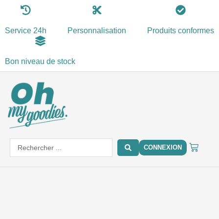
Aller
au
Service 24h
Personnalisation
Produits conformes
contenu
Bon niveau de stock
PANIE
Search
CONNEXION
...