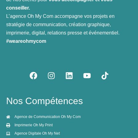
conseiller.
L’agence Oh My Com accompagne vos projets en
stratégie de communication, création graphique,
imprimerie, digital, relations presse et événementiel.
#weareohmycom
F
I
L
Y
T
a
n
i
o
i
c
s
n
u
k
e
t
k
t
t
Nos Compétences
b
a
e
u
o
o
g
d
b
k
o
r
i
e
Agence de Communication Oh My Com
k
a
n
Imprimerie Oh My Print
m
Agence Digitale Oh My Net