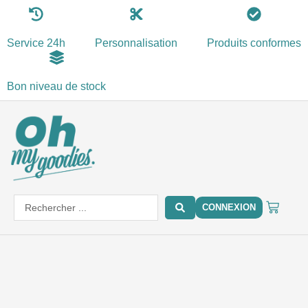
Aller
au
Service 24h
Personnalisation
Produits conformes
contenu
Bon niveau de stock
PANIE
Search
CONNEXION
...