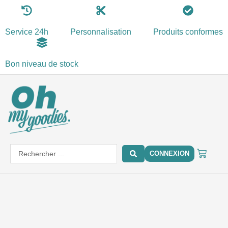
Aller
au
Service 24h
Personnalisation
Produits conformes
contenu
Bon niveau de stock
PANIE
Search
CONNEXION
...