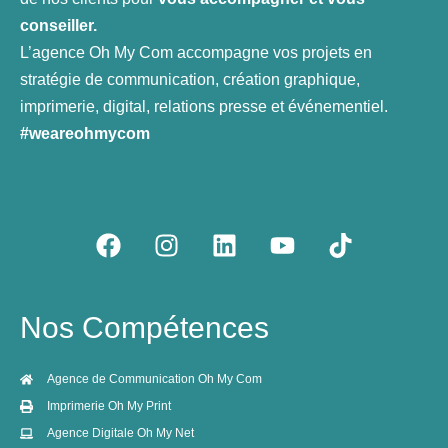
conseiller.
L’agence Oh My Com accompagne vos projets en
stratégie de communication, création graphique,
imprimerie, digital, relations presse et événementiel.
#weareohmycom
F
I
L
Y
T
a
n
i
o
i
c
s
n
u
k
e
t
k
t
t
Nos Compétences
b
a
e
u
o
o
g
d
b
k
o
r
i
e
Agence de Communication Oh My Com
k
a
n
Imprimerie Oh My Print
m
Agence Digitale Oh My Net